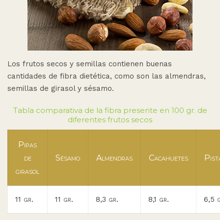
Los frutos secos y semillas contienen buenas
cantidades de fibra dietética, como son las almendras,
semillas de girasol y sésamo.
Tabla comparativa de la fibra presente en 100 gr. de
diferentes frutos secos
Pipas
de
Sésamo
Almendras
Cacahuetes
Pist
girasol
11 gr.
11 gr.
8,3 gr.
8,1 gr.
6,5 