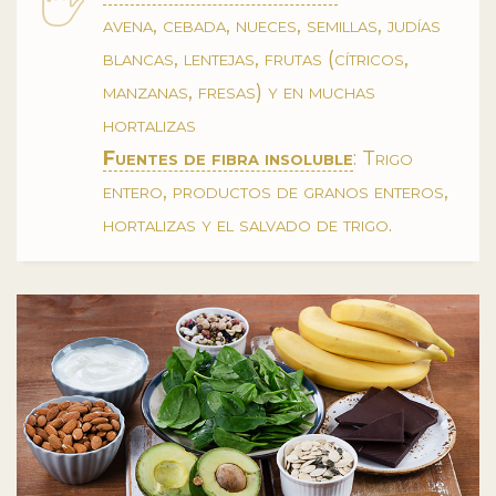
avena, cebada, nueces, semillas, judías
blancas, lentejas, frutas (cítricos,
manzanas, fresas) y en muchas
hortalizas
Fuentes de fibra insoluble
: Trigo
entero, productos de granos enteros,
hortalizas y el salvado de trigo.